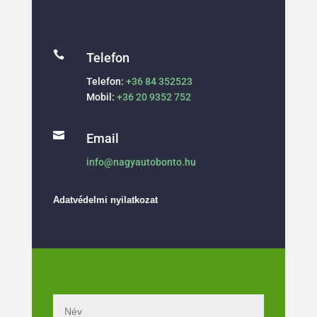

Telefon
Telefon:
+36 84 352523
Mobil:
+36 20 9352 752

Email
info@nagyautobonto.hu
Adatvédelmi nyilatkozat