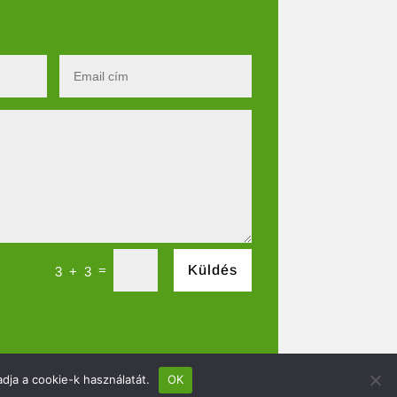
=
Küldés
3 + 3
dja a cookie-k használatát.
OK