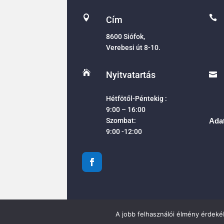


Cím
8600 Siófok,
Verebesi út 8-10.

Nyitvatartás

Hétfötől-Péntekig :
9:00 – 16:00
Szombat:
Adat
9:00 -12:00
A jobb felhasználói élmény érdekéb