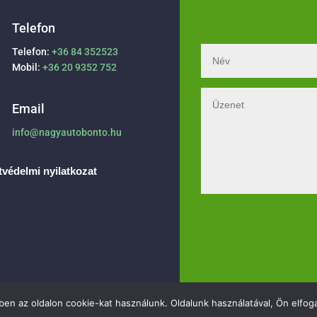
Telefon
Telefon:
+36 84 352523
Mobil:
+36 20 9352 752
Email
info@nagyautobonto.hu
védelmi nyilatkozat
en az oldalon cookie-kat használunk. Oldalunk használatával, Ön elfoga