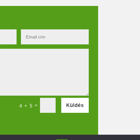
=
Küldés
4 + 5