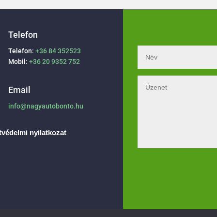
Telefon
Telefon:
+36 84 352523
Mobil:
+36 20 9352 752
Email
info@nagyautobonto.hu
védelmi nyilatkozat