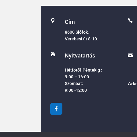


Cím
8600 Siófok,
Verebesi út 8-10.

Nyitvatartás

Hétfötől-Péntekig :
9:00 – 16:00
Szombat:
Adat
9:00 -12:00