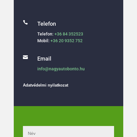

Telefon
Telefon:
+36 84 352523
Mobil:
+36 20 9352 752

Email
info@nagyautobonto.hu
Adatvédelmi nyilatkozat