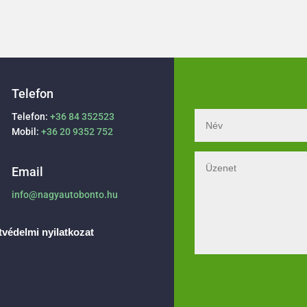
Telefon
Telefon:
+36 84 352523
Mobil:
+36 20 9352 752
Email
info@nagyautobonto.hu
védelmi nyilatkozat