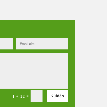
=
Küldés
1 + 12