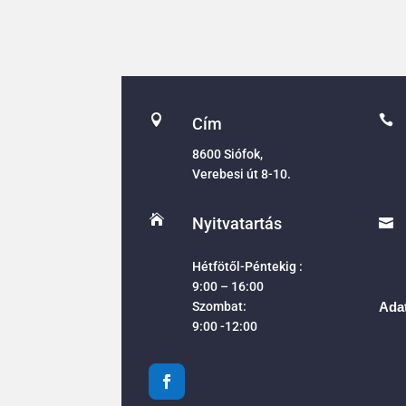


Cím
8600 Siófok,
Verebesi út 8-10.

Nyitvatartás

Hétfötől-Péntekig :
9:00 – 16:00
Szombat:
Adat
9:00 -12:00