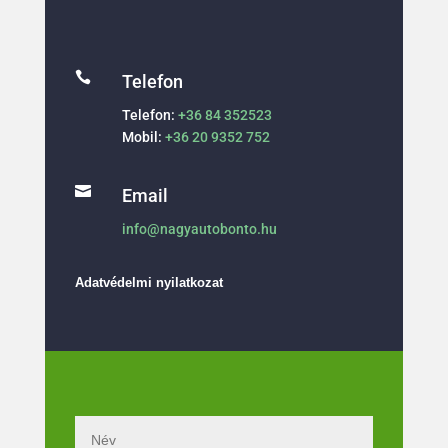

Telefon
Telefon:
+36 84 352523
Mobil:
+36 20 9352 752

Email
info@nagyautobonto.hu
Adatvédelmi nyilatkozat