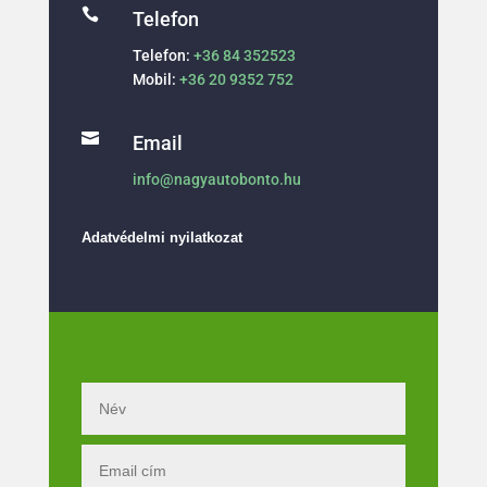

Telefon
Telefon:
+36 84 352523
Mobil:
+36 20 9352 752

Email
info@nagyautobonto.hu
Adatvédelmi nyilatkozat