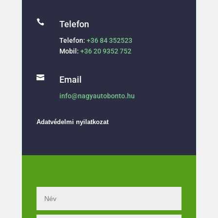

Telefon
Telefon:
+36 84 352523
Mobil:
+36 20 9352 752

Email
info@nagyautobonto.hu
Adatvédelmi nyilatkozat