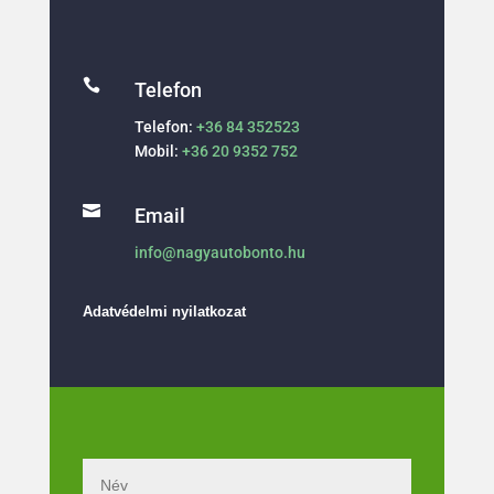

Telefon
Telefon:
+36 84 352523
Mobil:
+36 20 9352 752

Email
info@nagyautobonto.hu
Adatvédelmi nyilatkozat