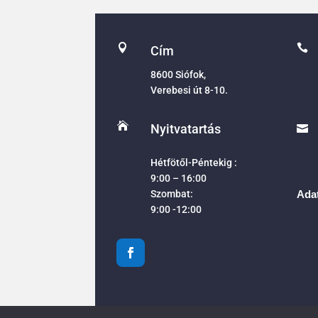


Cím
8600 Siófok,
Verebesi út 8-10.

Nyitvatartás

Hétfötől-Péntekig :
9:00 – 16:00
Szombat:
Adat
9:00 -12:00