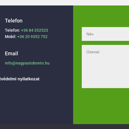
Telefon
Telefon:
+36 84 352523
Mobil:
+36 20 9352 752
Email
info@nagyautobonto.hu
védelmi nyilatkozat