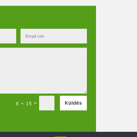
=
Küldés
8 + 15