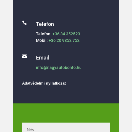

Telefon
Telefon:
+36 84 352523
Mobil:
+36 20 9352 752

Email
info@nagyautobonto.hu
Adatvédelmi nyilatkozat