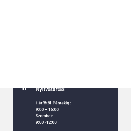
Nincs találat
A keresett oldal nem található. Próbálja meg finomítani a
keresést vagy használja a fenti navigációt, hogy megtalálja a
bejegyzést.

Cím
8600 Siófok,
Verebesi út 8-10.

Nyitvatartás
Hétfötől-Péntekig :
9:00 – 16:00
Szombat:
9:00 -12:00