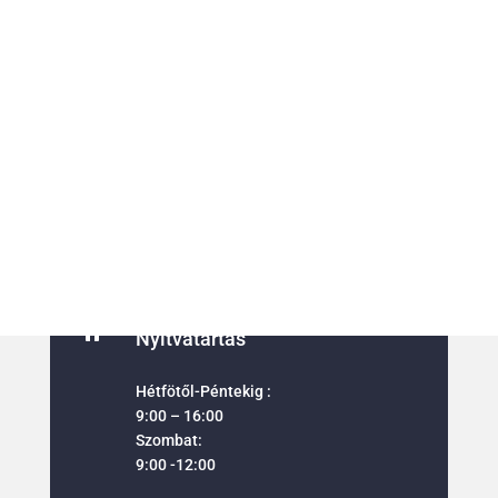
Nincs találat
A keresett oldal nem található. Próbálja meg finomítani a
keresést vagy használja a fenti navigációt, hogy megtalálja a
bejegyzést.

Cím
8600 Siófok,
Verebesi út 8-10.

Nyitvatartás
Hétfötől-Péntekig :
9:00 – 16:00
Szombat:
9:00 -12:00