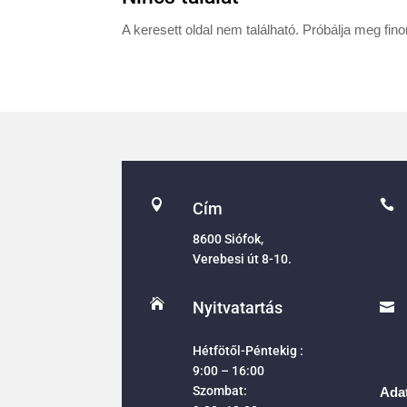
A keresett oldal nem található. Próbálja meg fin


Cím
8600 Siófok,
Verebesi út 8-10.

Nyitvatartás

Hétfötől-Péntekig :
9:00 – 16:00
Szombat:
Adat