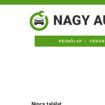
KEZDŐLAP
CÉGÜN
Nincs találat