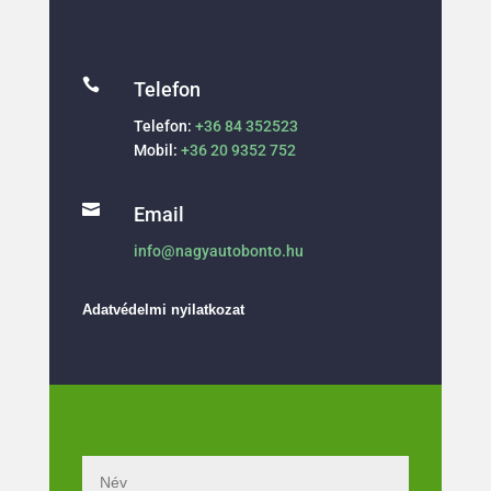

Telefon
Telefon:
+36 84 352523
Mobil:
+36 20 9352 752

Email
info@nagyautobonto.hu
Adatvédelmi nyilatkozat